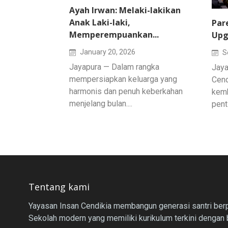
Ayah Irwan: Melaki-lakikan
Anak Laki-laki,
Par
Memperempuankan...
Upg
January 20, 2026
S
Jayapura — Dalam rangka
Jaya
mempersiapkan keluarga yang
Cend
harmonis dan penuh keberkahan
kemb
menjelang bulan....
pent
Tentang kami
Yayasan Insan Cendikia membangun generasi santri berpr
Sekolah modern yang memiliki kurikulum terkini dengan 