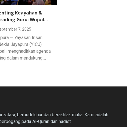
enting Keayahan &
rading Guru: Wujud...
eptember 7, 2025
pura — Yayasan Insan
ekia Jayapura (YICJ)
ali menghadirkan agenda
ing dalam mendukung....
estasi, berbudi luhur dan berakhlak mulia. Kami adalah
berpegang pada Al-Quran dan hadist.