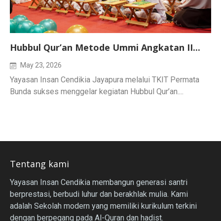
Hubbul Qur’an Metode Ummi Angkatan II...
May 23, 2026
Yayasan Insan Cendikia Jayapura melalui TKIT Permata
Bunda sukses menggelar kegiatan Hubbul Qur’an....
Tentang kami
Yayasan Insan Cendikia membangun generasi santri
berprestasi, berbudi luhur dan berakhlak mulia. Kami
adalah Sekolah modern yang memiliki kurikulum terkini
dengan berpegang pada Al-Quran dan hadist.