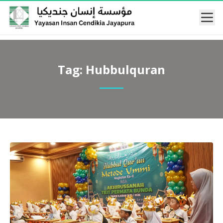
Mobi
Tag:
Hubbulquran