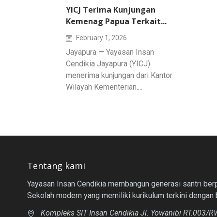
YICJ Terima Kunjungan
Kemenag Papua Terkait...
February 1, 2026
Jayapura — Yayasan Insan
Cendikia Jayapura (YICJ)
menerima kunjungan dari Kantor
Wilayah Kementerian....
Tentang kami
Yayasan Insan Cendikia membangun generasi santri berpr
Sekolah modern yang memiliki kurikulum terkini dengan 
Kompleks SIT Insan Cendikia Jl. Yowanibi RT.003/RW