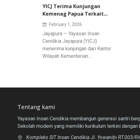
YICJ Terima Kunjungan
Kemenag Papua Terkait...
February 1, 2026
Jayapura — Yayasan Insan
Cendikia Jayapura (YICJ)
menerima kunjungan dari Kantor
Wilayah Kementerian....
Tentang kami
Yayasan Insan Cendikia membangun generasi santri berpr
Sekolah modern yang memiliki kurikulum terkini dengan 
Kompleks SIT Insan Cendikia Jl. Yowanibi RT.003/RW