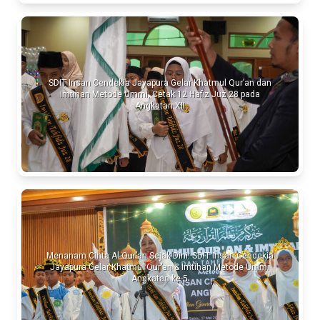
SDIT Insan Cendekia Jayapura Gelar Khatmul Qur’an dan
Imtihan Metode Ummi, Cetak 12 Hafiz Juz 28 pada
Angkatan XII
Menanam Cinta Al-Qur’an Sejak Dini: SDIT Insan Cendekia
Jayapura Gelar Khatmul Qur’an & Imtihan Metode Ummi
Angkatan ke-5