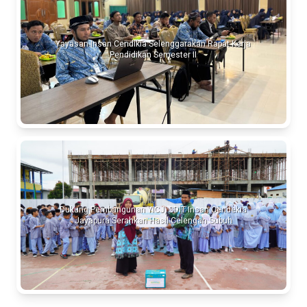
Yayasan Insan Cendikia Selenggarakan Rapat Kerja
Pendidikan Semester II
Dukung Pembangunan YICJ, SDIT Insan Cendekia
Jayapura Serahkan Hasil Celengan Subuh