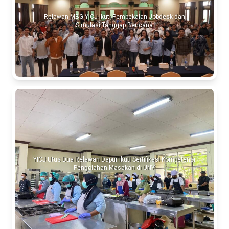
Relawan MBG YICJ Ikuti Pembekalan Jobdesk dan
Simulasi Tanggap Bencana
YICJ Utus Dua Relawan Dapur Ikuti Sertifikasi Kompetensi
Pengolahan Masakan di UNY