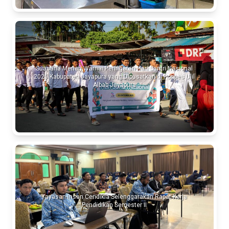
Suasana Meriah Warnai Peringatan Hari Santri Nasional
2025 Kabupaten Jayapura yang Dipusatkan di Ponpes Ulil
Albab Jayapura
Yayasan Insan Cendikia Selenggarakan Rapat Kerja
Pendidikan Semester II