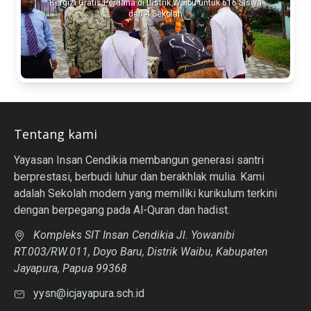
Bergizi Gratis Perdana di Distrik Waibu untuk 616 Siswa
dari 4 Sekolah
Tentang kami
Yayasan Insan Cendikia membangun generasi santri
berprestasi, berbudi luhur dan berakhlak mulia. Kami
adalah Sekolah modern yang memiliki kurikulum terkini
dengan berpegang pada Al-Quran dan hadist.
Kompleks SIT Insan Cendikia Jl. Yowanibi
RT.003/RW.011, Doyo Baru, Distrik Waibu, Kabupaten
Jayapura, Papua 99368
yysn@icjayapura.sch.id