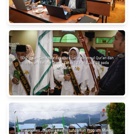
SDIT Insan Cendekia Jayapura Gelar Khatmul Qur’an dan
Imtihan Metode Ummi, Cetak 12 Hafiz Juz 28 pada
Angkatan XII
Wakapolres Jayapura Resmi Luncurkan Program Makan