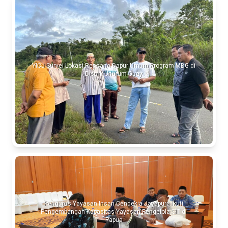
YICJ Survei Lokasi Rencana Dapur Umum Program MBG di
Distrik Unurum Guay
Pengurus Yayasan Insan Cendekia Jayapura Ikuti
Pengembangan Kapasitas Yayasan Pengelola SIT di
Papua