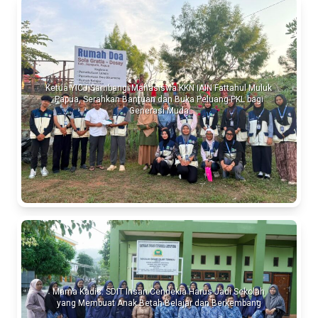
Ketua YICJ Sambangi Mahasiswa KKN IAIN Fattahul Muluk
Papua, Serahkan Bantuan dan Buka Peluang PKL bagi
Generasi Muda
Mama Kadis: SDIT Insan Cendekia Harus Jadi Sekolah
yang Membuat Anak Betah Belajar dan Berkembang