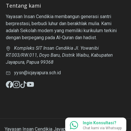
Tentang kami
Yayasan Insan Cendikia membangun generasi santri
berprestasi, berbudi luhur dan berakhlak mulia. Kami
adalah Sekolah modern yang memiliki kurikulum terkini
dengan berpegang pada Al-Quran dan hadist.
Kompleks SIT Insan Cendikia Jl. Yowanibi
RT.003/RW.011, Doyo Baru, Distrik Waibu, Kabupaten
Jayapura, Papua 99368
yysn@icjayapura.sch.id
Ingin Konsultasi?
Chat kami via Whatsapp
Yayasan Insan Cendikia Jayapura - 2026 All rights reserved.