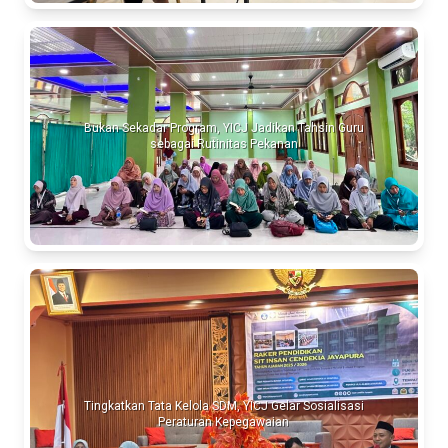
Bukan Sekadar Program, YICJ Jadikan Tahsin Guru
sebagai Rutinitas Pekanan
Tingkatkan Tata Kelola SDM, YICJ Gelar Sosialisasi
Peraturan Kepegawaian