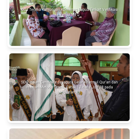
YICJ Terima Kunjungan Kemenag Papua Terkait Verifikasi
Venue MTQ
SDIT Insan Cendekia Jayapura Gelar Khatmul Qur’an dan
Imtihan Metode Ummi, Cetak 12 Hafiz Juz 28 pada
Angkatan XII