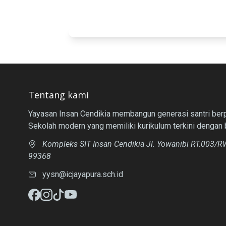
Penandatangan MoU YICJ dan Ummi
Foundation : Langkah Kongkret
Membangun Peradaban Qur’an
Tentang kami
Yayasan Insan Cendikia membangun generasi santri berpr
Sekolah modern yang memiliki kurikulum terkini dengan 
Kompleks SIT Insan Cendikia Jl. Yowanibi RT.003/RW
99368
yysn@icjayapura.sch.id