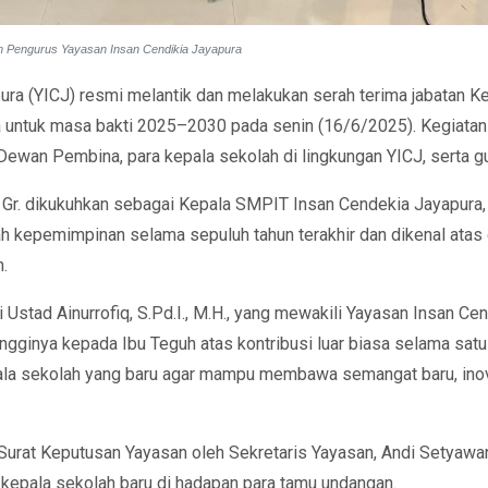
h Pengurus Yayasan Insan Cendikia Jayapura
ura (YICJ) resmi melantik dan melakukan serah terima jabatan 
untuk masa bakti 2025–2030 pada senin (16/6/2025). Kegiatan 
 Dewan Pembina, para kepala sekolah di lingkungan YICJ, serta 
., Gr. dikukuhkan sebagai Kepala SMPIT Insan Cendekia Jayapura,
h kepemimpinan selama sepuluh tahun terakhir dan dikenal ata
.
 Ustad Ainurrofiq, S.Pd.I., M.H., yang mewakili Yayasan Insan C
ngginya kepada Ibu Teguh atas kontribusi luar biasa selama sat
a sekolah yang baru agar mampu membawa semangat baru, inova
urat Keputusan Yayasan oleh Sekretaris Yayasan, Andi Setyawan,
kepala sekolah baru di hadapan para tamu undangan.