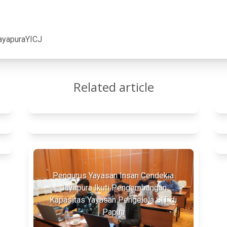
ayapura
YICJ
Related article
Tak Sekadar Bergizi, YICJ Pastikan
Lima Dapur MBG Penuhi Standar
Halal
Belajar Rukun Haji Lewat Simulasi,
Siswa SIT Inkia Jalani Manasik Haji
Pengurus Yayasan Insan Cendekia
Jayapura Ikuti Pengembangan
Kapasitas Yayasan Pengelola SIT di
Papua