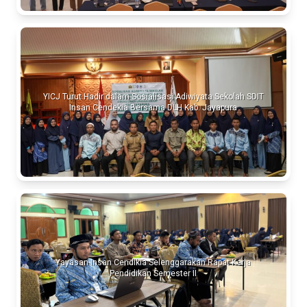
YICJ Turut Hadir dalam Sosialisasi Adiwiyata Sekolah SDIT
Insan Cendekia Bersama DLH Kab. Jayapura
Yayasan Insan Cendikia Selenggarakan Rapat Kerja
Pendidikan Semester II