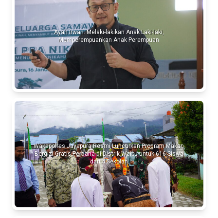
Ayah Irwan: Melaki-lakikan Anak Laki-laki,
Memperempuankan Anak Perempuan
Wakapolres Jayapura Resmi Luncurkan Program Makan
Bergizi Gratis Perdana di Distrik Waibu untuk 616 Siswa
dari 4 Sekolah