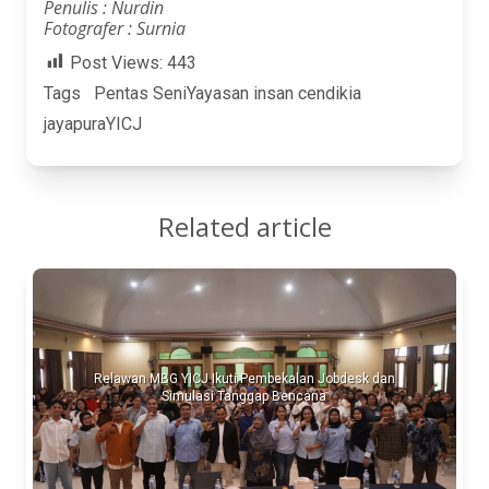
Penulis : Nurdin
Fotografer
: Surnia
Post Views:
443
Tags
Pentas Seni
Yayasan insan cendikia
jayapura
YICJ
Related article
Relawan MBG YICJ Ikuti Pembekalan Jobdesk dan
Simulasi Tanggap Bencana